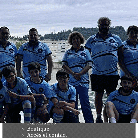
Exporter les lignes sélectionnées
Exporter toutes les colonnes
Exporter uniquement les colonnes affichées
Menu
Ajoutez un logo, un bouton, des réseaux sociaux
Cliquez pour éditer
Le club
▴
▾
Accueil
Présentation
Tarifs
Horaires
Installations et matériel
Nos prestations
Agenda
Partenaires
Boutique
Accès et contact