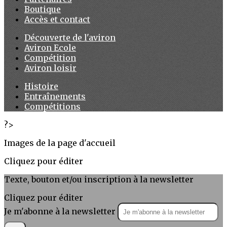
Boutique
Accès et contact
Découverte de l'aviron
Aviron Ecole
Compétition
Aviron loisir
Histoire
Entraînements
Compétitions
?>
Images de la page d'accueil
Cliquez pour éditer
Texte, bouton et/ou inscription à la newsletter
Cliquez pour éditer
Je m'abonne à la newsletter