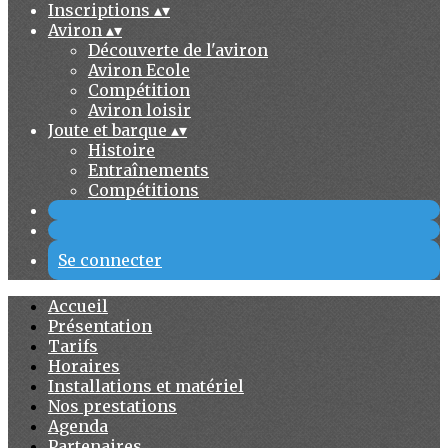
Inscriptions
▴
▾
Aviron
▴
▾
Découverte de l'aviron
Aviron Ecole
Compétition
Aviron loisir
Joute et barque
▴
▾
Histoire
Entraînements
Compétitions
Se connecter
Accueil
Présentation
Tarifs
Horaires
Installations et matériel
Nos prestations
Agenda
Partenaires