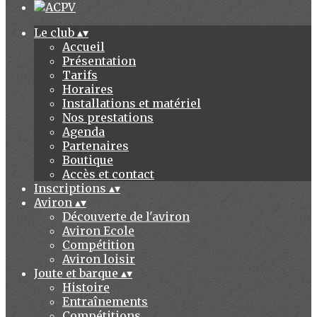
Le club
▴
▾
Accueil
Présentation
Tarifs
Horaires
Installations et matériel
Nos prestations
Agenda
Partenaires
Boutique
Accès et contact
Inscriptions
▴
▾
Aviron
▴
▾
Découverte de l'aviron
Aviron Ecole
Compétition
Aviron loisir
Joute et barque
▴
▾
Histoire
Entraînements
Compétitions