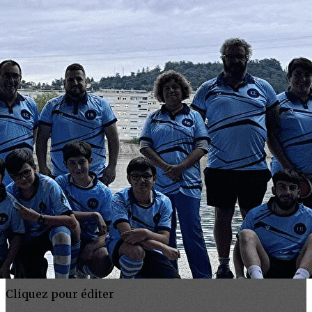
Exporter les lignes sélectionnées
Exporter toutes les colonnes
Exporter uniquement les colonnes affichées
Menu
<
>
Accueil
Présentation
Tarifs
Horaires
Installations et matériel
Nos prestations
Agenda
Partenaires
Boutique
Accès et contact
Ajoutez un logo, un bouton, des réseaux sociaux
Cliquez pour éditer