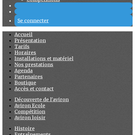
Se connecter
Accueil
Présentation
Tarifs
Horaires
Installations et matériel
Nos prestations
Agenda
Partenaires
Boutique
Accès et contact
Découverte de l'aviron
Aviron Ecole
Compétition
Aviron loisir
Histoire
Entraînements