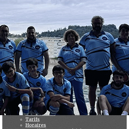
Exporter les lignes sélectionnées
Exporter toutes les colonnes
Exporter uniquement les colonnes affichées
Menu
<
>
Histoire
Entraînements
Compétitions
Ajoutez un logo, un bouton, des réseaux sociaux
Cliquez pour éditer
Le club
▴
▾
Accueil
Présentation
Tarifs
Horaires