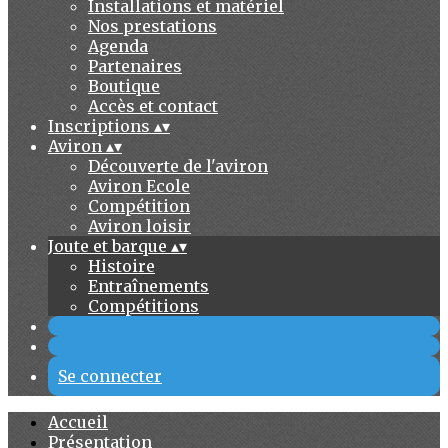
Installations et matériel
Nos prestations
Agenda
Partenaires
Boutique
Accès et contact
Inscriptions
▴
▾
Aviron
▴
▾
Découverte de l'aviron
Aviron Ecole
Compétition
Aviron loisir
Joute et barque
▴
▾
Histoire
Entraînements
Compétitions
Se connecter
Accueil
Présentation