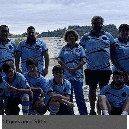
Exporter les lignes sélectionnées
Exporter toutes les colonnes
Exporter uniquement les colonnes affichées
Menu
<
>
Accueil
Présentation
Tarifs
Horaires
Installations et matériel
Nos prestations
Agenda
Partenaires
Boutique
Accès et contact
Ajoutez un logo, un bouton, des réseaux sociaux
Cliquez pour éditer