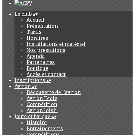
Le club
▴
▾
Accueil
Présentation
Tarifs
Horaires
Installations et matériel
Nos prestations
Agenda
Partenaires
Boutique
Accès et contact
Inscriptions
▴
▾
Aviron
▴
▾
Découverte de l'aviron
Aviron Ecole
Compétition
Aviron loisir
Joute et barque
▴
▾
Histoire
Entraînements
Compétitions