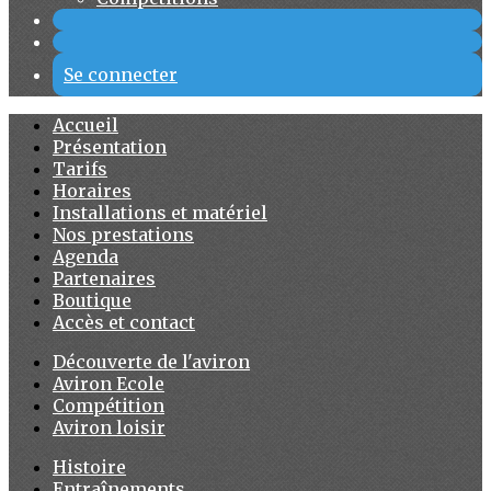
Se connecter
Accueil
Présentation
Tarifs
Horaires
Installations et matériel
Nos prestations
Agenda
Partenaires
Boutique
Accès et contact
Découverte de l'aviron
Aviron Ecole
Compétition
Aviron loisir
Histoire
Entraînements