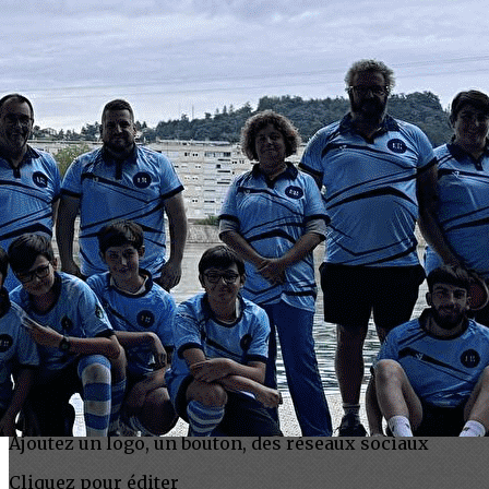
Exporter les lignes sélectionnées
Exporter toutes les colonnes
Exporter uniquement les colonnes affichées
Menu
<
>
Accueil
Présentation
Tarifs
Horaires
Installations et matériel
Nos prestations
Agenda
Partenaires
Boutique
Accès et contact
Ajoutez un logo, un bouton, des réseaux sociaux
Cliquez pour éditer