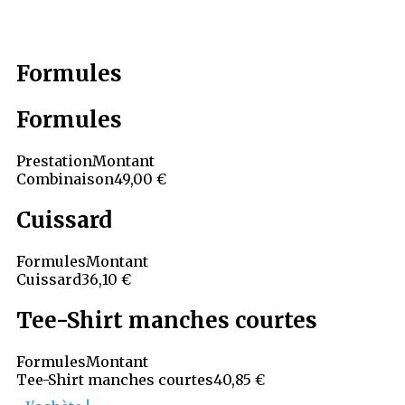
Formules
Formules
Prestation
Montant
Combinaison
49,00 €
Cuissard
Formules
Montant
Cuissard
36,10 €
Tee-Shirt manches courtes
Formules
Montant
Tee-Shirt manches courtes
40,85 €