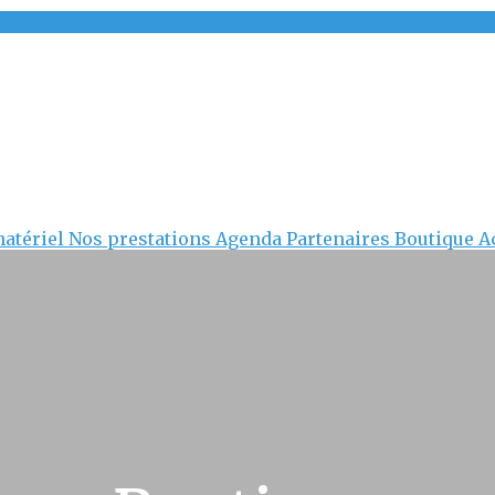
matériel
Nos prestations
Agenda
Partenaires
Boutique
A